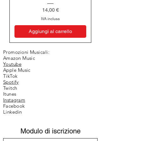
Prezzo
14,00 €
IVA inclusa
Aggiungi al carrello
Promozioni Musicali:
Amazon Music
Youtube
Apple Music
TikTok
Spotify
Twitch
Itunes
Instagram
Facebook
Linkedin
Modulo di iscrizione