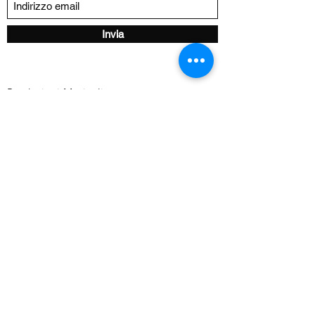
Invia
Produzioni Musicali:
Text Editor
Arrangiamenti
Video Clip
DJ-Producer
Talent Scout
XFactor
Amici
Sanremo
Siae
©2021 di MagicPromo - BY DMB
MANAGEMENT -
info@magicpromo.it
-
Privacy
-
Termini e Condizioni