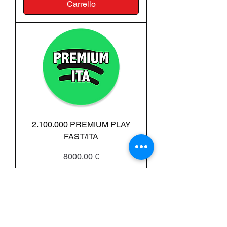
Carrello
2.100.000 PREMIUM PLAY
FAST/ITA
Prezzo
8000,00 €
IVA inclusa
Carrello