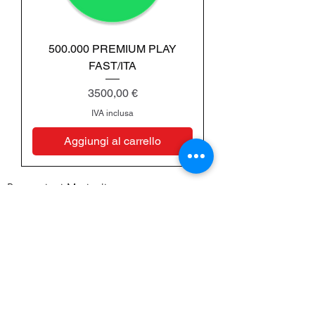
500.000 PREMIUM PLAY
FAST/ITA
Prezzo
3500,00 €
IVA inclusa
Aggiungi al carrello
Promozioni Musicali:
Amazon Music
Youtube
Apple Music
TikTok
Spotify
Twitch
Itunes
Instagram
Facebook