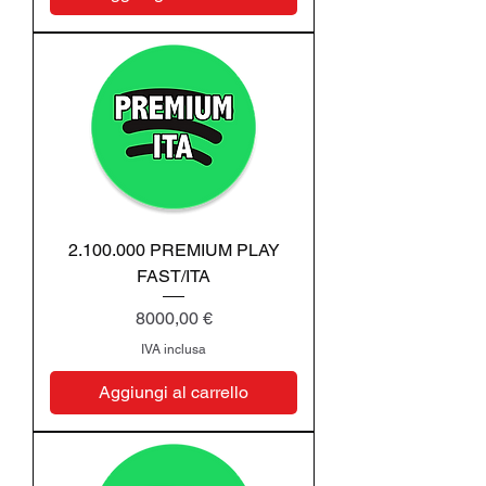
2.100.000 PREMIUM PLAY
FAST/ITA
Prezzo
8000,00 €
IVA inclusa
Aggiungi al carrello