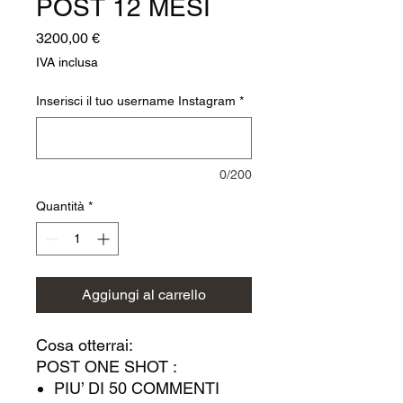
POST 12 MESI
Prezzo
3200,00 €
IVA inclusa
Inserisci il tuo username Instagram
*
0/200
Quantità
*
Aggiungi al carrello
Cosa otterrai:
POST ONE SHOT :
PIU’ DI 50 COMMENTI