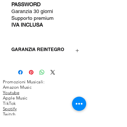
PASSWORD
Garanzia 30 giorni
Supporto premium
IVA INCLUSA
GARANZIA REINTEGRO
Questo prodotto prevede 30 giorni di
garanzia di reintegro (Refill) in caso di
diminuzione dei Target.
Promozioni Musicali:
Amazon Music
Youtube
Apple Music
TikTok
Spotify
Twitch
Itunes
Instagram