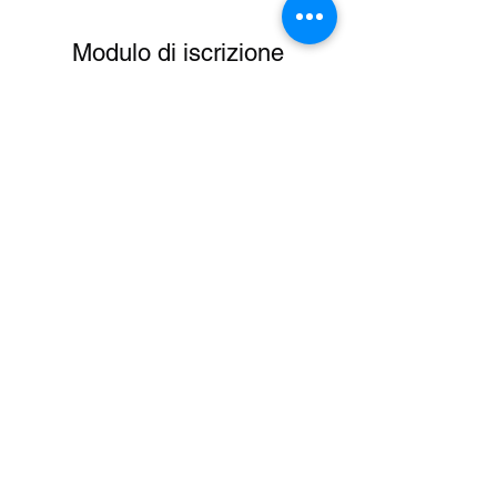
Modulo di iscrizione
Invia
Produzioni Musicali:
Text Editor
Arrangiamenti
Video Clip
DJ-Producer
Talent Scout
XFactor
Amici
Sanremo
Siae