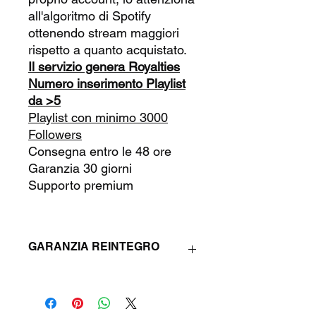
all'algoritmo di Spotify
ottenendo stream maggiori
rispetto a quanto acquistato.
Il servizio genera Royalties
Numero inserimento Playlist
da >5
Playlist con minimo 3000
Followers
Consegna entro le 48 ore
Garanzia 30 giorni
Supporto premium
GARANZIA REINTEGRO
Questo prodotto prevede 30 giorni di
garanzia di reintegro (Refill) in caso di
diminuzione dei Target.