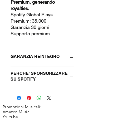
Premium, generando
royalties.
Spotify Global Plays
Premium: 35.000
Garanzia 30 giorni
Supporto premium
GARANZIA REINTEGRO
Questo prodotto prevede 30 giorni di
PERCHE' SPONSORIZZARE
garanzia di reintegro (Refill) in caso di
SU SPOTIFY
diminuzione dei Target.
Le riproduzioni di Spotify hanno il
potenziale per essere vantaggiose in
tre modi. In primo luogo, presentano
un'immagine di credibilità, popolarità
Promozioni Musicali:
e appeal.
Amazon Music
Youtube
Rendono la tua musica più attraente,