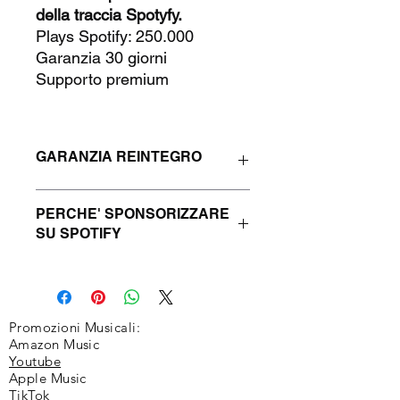
della traccia Spotyfy.
Plays Spotify: 250.000
Garanzia 30 giorni
Supporto premium
GARANZIA REINTEGRO
Questo prodotto prevede 30 giorni di
PERCHE' SPONSORIZZARE
garanzia di reintegro (Refill) in caso di
SU SPOTIFY
diminuzione dei Target.
Le riproduzioni di Spotify hanno il
potenziale per essere vantaggiose in
tre modi. In primo luogo, presentano
un'immagine di credibilità, popolarità
Promozioni Musicali:
e appeal.
Amazon Music
Youtube
Rendono la tua musica più attraente,
Apple Music
aumentando le probabilità che gli
TikTok
utenti di Spotify la controllino.