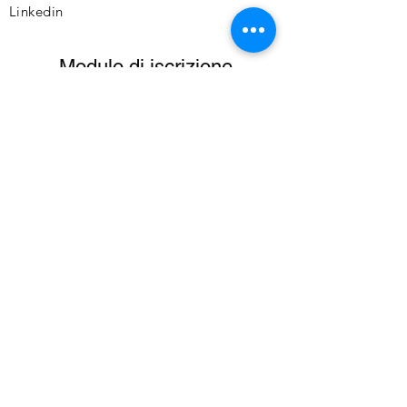
Commenti YouTube è la soluzione più
Linkedin
veloce a cui puoi affidarti.
Modulo di iscrizione
Invia
Produzioni Musicali:
Text Editor
Arrangiamenti
Video Clip
DJ-Producer
Talent Scout
XFactor
Amici
Sanremo
Siae