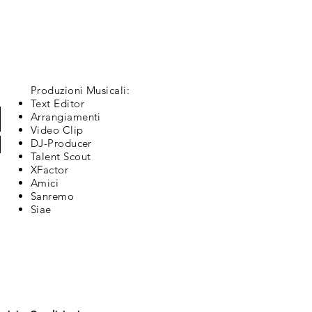
a più attraente, aumentando le
nti di Spotify la controllino.
ano un profilo più credibile e
sti popolari su Spotify sono sempre
nti per i potenziali follower.
o le tue tracce, più è probabile
Produzioni Musicali:
tato come legittimo. A quel punto,
Text Editor
le costruire un pubblico di
Arrangiamenti
Video Clip
ipali effetti che i giochi hanno
DJ-Producer
Talent Scout
onale di Spotify. Su Spotify, i brani
XFactor
omaticamente raccolti e mostrati al
Amici
ngono riprodotte le tue tracce, più
Sanremo
potify.
Siae
roduzioni Spotify significa
i vantaggi a un prezzo stracciato.