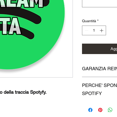
Quantità
*
Agg
GARANZIA RE
Questo prodotto prev
PERCHE' SPON
reintegro (Refill) in 
o della traccia Spotyfy.
SPOTIFY
Le riproduzioni di Sp
vantaggiose in tre mo
un'immagine di credib