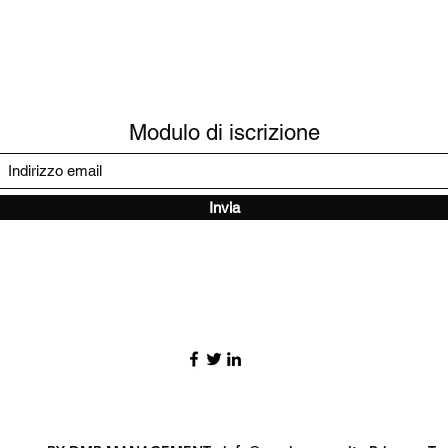
Rendono la tua music
probabilità che gli ute
In secondo luogo, cre
accattivante. Gli arti
prospettive più attrae
Più ascolti accumulan
Modulo di iscrizione
che tu venga interpre
diventa molto più faci
follower coinvolti.
Infine, ci sono i princ
Invia
sull'algoritmo promozi
popolari vengono aut
mondo. Più spesso ve
diventano visibili su S
Quindi, acquistare rip
accedere a tre enorm